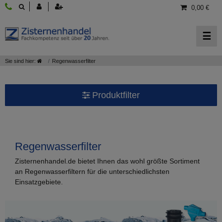
0,00 €
☰
Sie sind hier:
Regenwasserfilter
Produktfilter
Auswahl nach Marke.
Anschlusskapazität (Dachfläche).
Regenwasserfilter
Zisternenhandel.de bietet Ihnen das wohl größte Sortiment
Wählen Sie eine Farbe.
an Regenwasserfiltern für die unterschiedlichsten
Einsatzgebiete.
Ihr Anwendungsbereich.
Ihr Einbauort des Filters.