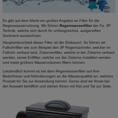
Material des Filtereinsatz.
Es gibt auf dem Markt ein großes Angebot an Filter für die
Funktionsprinzip des Filters.
Regenwassernutzung. Wir führen
Regenwasserfilter
der Fa. 3P
Technik, welche sich durch ihr umfangreiches, ausgereiftes
Höhenversatz (Zu- und Ablauf).
Sortiment auszeichnen.
Hauptunterschied dieser Filter ist der Einbauort. So führen wir
Ø Anschluss der Zisterne.
Fallrohrfilter wie zum Beispiel den 3P Regensammler, welcher im
Fallrohr verbaut wird, Zisternenfilter, welche in der Zisterne verbaut
werden, sowie Erdfilter, welche vor der Zisterne installiert werden
Ø Fallrohr (Montage im Fallrohr).
und meist größere Wasservolumen filtern können.
Letztendlich kommt es bei dem Regenwasserfilter auf ihre
Bedürfnisse und Anforderungen an die Wasserqualität an, welches
Produkt für Sie zur Anwendung kommt. Gerne sind wir Ihnen bei
der Auswahl behilflich und stehen Ihnen mit Rat und Tat zur Seite.