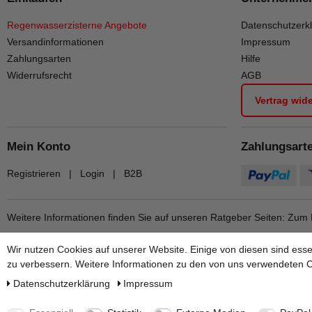
Regenwasserzisterne Angebote
Datenschutzerk
Versandinformationen
Impressum
Zahlungsarten
Hilfe
Widerrufsrecht
AGB
Vertrag wid
Mein Konto
Zahlungsart
Registrieren
|
Login
|
B2B
Weitere Informationen finden Sie auf unseren Ratgeber Seiten:
Zum 
Wir nutzen Cookies auf unserer Website. Einige von diesen sind esse
zu verbessern. Weitere Informationen zu den von uns verwendeten Co
Daten­schutz­erklärung
Impressum