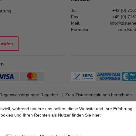
Tel.
+49 (0) 716
lärung
Fax.
+49 (0) 716
Mail.
info@zistern
Formular
zum Kont
errufen
en
Regenwasserpumpe Ratgeber.
|
Zum Zisternenvolumen berechnen.
nziell, während andere uns helfen, diese Website und Ihre Erfahrung
okies und Ihren Rechten als Nutzer finden Sie hier:
Alle Preise inkl. 19% Mehrwertsteuer.
* Die verkauften Stückzahlen beziehen sich auf Verkäufe in unseren Shops und Marktplätzen.