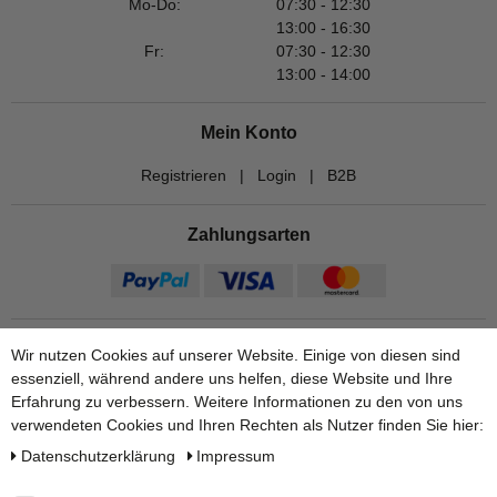
Mo-Do:
07:30 - 12:30
13:00 - 16:30
Fr:
07:30 - 12:30
13:00 - 14:00
Mein Konto
Registrieren
|
Login
|
B2B
Zahlungsarten
Wir nutzen Cookies auf unserer Website. Einige von diesen sind
essenziell, während andere uns helfen, diese Website und Ihre
Erfahrung zu verbessern. Weitere Informationen zu den von uns
verwendeten Cookies und Ihren Rechten als Nutzer finden Sie hier:
Daten­schutz­erklärung
Impressum
Versandarten