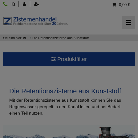
0,00 €
☰
Sie sind hier:
Die Retentionszisterne aus Kunststoff
Produktfilter
Auswahl nach Marke.
Durchmesser Zu- und Ablauf.
Die Retentionszisterne aus Kunststoff
Mit der Retentionszisterne aus Kunststoff können SIe das
Geeignet für Dachflächen.
Regenwasser geregelt in den Kanal leiten und bei Bedarf
einen Teil nutzen.
Wählen Sie ein Volumen.
Wählen Sie eine Tankform.