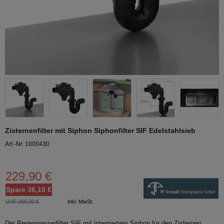
Zisternenfilter mit Siphon Siphonfilter SIF Edelstahlsieb
Art.-Nr. 1000430
229,90 €
Spare 36,10 €
UVP 266,00 €
inkl. MwSt.
Der Regenwasserfilter SIF mit integriertem Siphon für den Zisternen