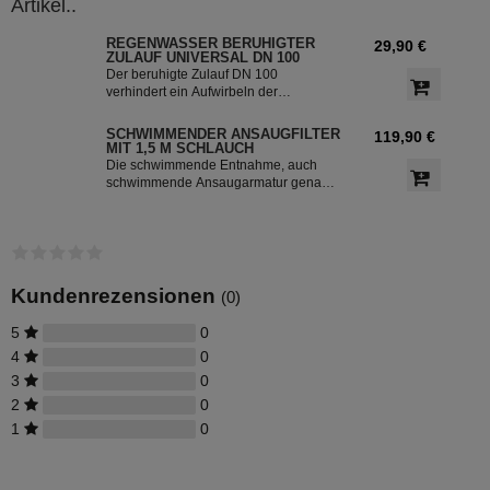
Artikel..
REGENWASSER BERUHIGTER
29,90 €
ZULAUF UNIVERSAL DN 100
Der beruhigte Zulauf DN 100
verhindert ein Aufwirbeln der
Sedimentschicht am Boden der
Zisterne und bringt zusätzlich
SCHWIMMENDER ANSAUGFILTER
119,90 €
Sauerstoff in den unteren Teil des
MIT 1,5 M SCHLAUCH
Wassers. So bleibt das Regenwasser
Die schwimmende Entnahme, auch
frisch. Der beruhigte Zulauf ist die 2.
schwimmende Ansaugarmatur genannt
Reinigungsstufe in der Zisterne.
mit 1,5 m Saugschlauch für die
Entnahme des Regenwassers aus der
Zisterne. Der schwimmende
Ansaugfilter ist für den Anschluss an
PE - Rohre 32 mm vorbereitet.
Kundenrezensionen
(0)
5
0
4
0
3
0
2
0
1
0