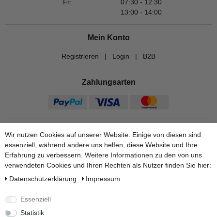
Fr:
07:30 - 12:30
13:00 - 14:00
Mein Konto
Registrieren
|
Login
|
B2B
Zahlungsarten
Wir nutzen Cookies auf unserer Website. Einige von diesen sind
essenziell, während andere uns helfen, diese Website und Ihre
Erfahrung zu verbessern. Weitere Informationen zu den von uns
verwendeten Cookies und Ihren Rechten als Nutzer finden Sie hier:
Daten­schutz­erklärung
Impressum
Versandarten
Essenziell
Statistik