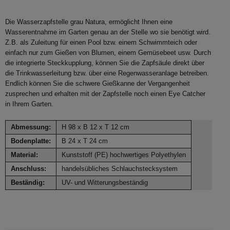
Die Wasserzapfstelle grau Natura, ermöglicht Ihnen eine
Wasserentnahme im Garten genau an der Stelle wo sie benötigt wird.
Z.B. als Zuleitung für einen Pool bzw. einem Schwimmteich oder
einfach nur zum Gießen von Blumen, einem Gemüsebeet usw. Durch
die integrierte Steckkupplung, können Sie die Zapfsäule direkt über
die Trinkwasserleitung bzw. über eine Regenwasseranlage betreiben.
Endlich können Sie die schwere Gießkanne der Vergangenheit
zusprechen und erhalten mit der Zapfstelle noch einen Eye Catcher
in Ihrem Garten.
Abmessung:
H 98 x B 12 x T 12 cm
Bodenplatte:
B 24 x T 24 cm
Material:
Kunststoff (PE) hochwertiges Polyethylen
Anschluss:
handelsübliches Schlauchstecksystem
Beständig:
UV- und Witterungsbeständig