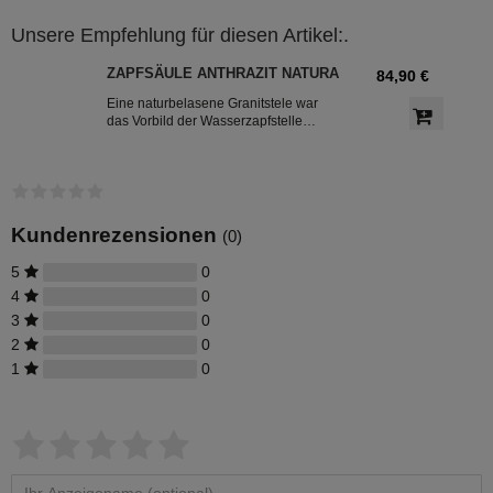
Unsere Empfehlung für diesen Artikel:.
ZAPFSÄULE ANTHRAZIT NATURA
84,90 €
Eine naturbelasene Granitstele war
das Vorbild der Wasserzapfstelle
Natura anthrazit. Die Zapfstelle
ermöglicht Ihnen eine leichte bzw.
bequeme Entnahme des Wassers um
z.B. Ihre Blumen bzw. das Gemüsebeet
zu gießen. Die Zapfsäule wird sich als
Blickfang in Ihrem Garten entpuppen.
Kundenrezensionen
(0)
5
0
4
0
3
0
2
0
1
0