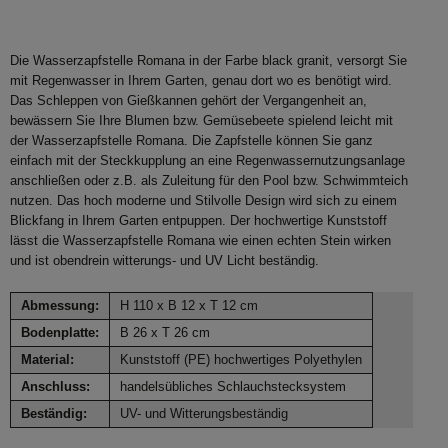
Die Wasserzapfstelle Romana in der Farbe black granit, versorgt Sie
mit Regenwasser in Ihrem Garten, genau dort wo es benötigt wird.
Das Schleppen von Gießkannen gehört der Vergangenheit an,
bewässern Sie Ihre Blumen bzw. Gemüsebeete spielend leicht mit
der Wasserzapfstelle Romana. Die Zapfstelle können Sie ganz
einfach mit der Steckkupplung an eine Regenwassernutzungsanlage
anschließen oder z.B. als Zuleitung für den Pool bzw. Schwimmteich
nutzen. Das hoch moderne und Stilvolle Design wird sich zu einem
Blickfang in Ihrem Garten entpuppen. Der hochwertige Kunststoff
lässt die Wasserzapfstelle Romana wie einen echten Stein wirken
und ist obendrein witterungs- und UV Licht beständig.
Abmessung:
H 110 x B 12 x T 12 cm
Bodenplatte:
B 26 x T 26 cm
Material:
Kunststoff (PE) hochwertiges Polyethylen
Anschluss:
handelsübliches Schlauchstecksystem
Beständig:
UV- und Witterungsbeständig