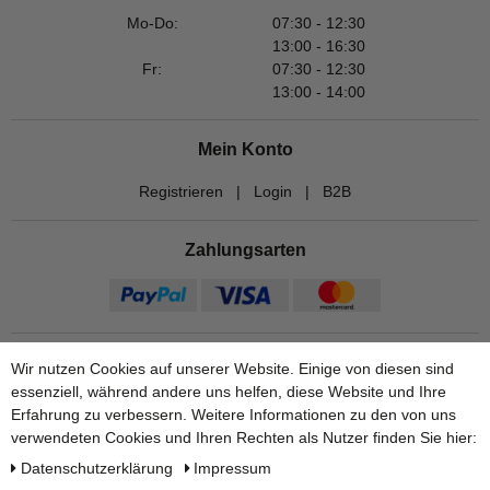
Mo-Do:
07:30 - 12:30
13:00 - 16:30
Fr:
07:30 - 12:30
13:00 - 14:00
Mein Konto
Registrieren
|
Login
|
B2B
Zahlungsarten
Wir nutzen Cookies auf unserer Website. Einige von diesen sind
essenziell, während andere uns helfen, diese Website und Ihre
Erfahrung zu verbessern. Weitere Informationen zu den von uns
verwendeten Cookies und Ihren Rechten als Nutzer finden Sie hier:
Daten­schutz­erklärung
Impressum
Versandarten