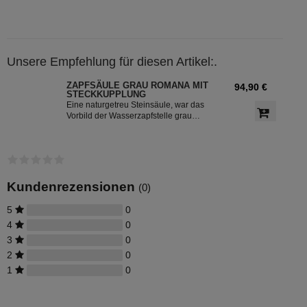
Unsere Empfehlung für diesen Artikel:.
ZAPFSÄULE GRAU ROMANA MIT
94,90 €
STECKKUPPLUNG
Eine naturgetreu Steinsäule, war das
Vorbild der Wasserzapfstelle grau
Romana. Sie suchen einen Stilvollen
Eye Catcher für Ihren Garten bzw. für
die Terasse? Dann treffen Sie mit der
Zapfstelle Romana grau die beste
Entscheidung. Durch die integrierte
Steckkupplung lässt sich die Zapfsäule
Kundenrezensionen
(0)
ganz einfach an die
Trinkwasserversorgung bzw. an eine
5
0
Zisterne anschließen.
4
0
3
0
2
0
1
0