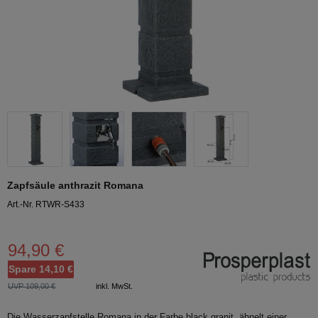
Zapfsäule anthrazit Romana
Art.-Nr. RTWR-S433
94,90 €
Spare 14,10 €
UVP 109,00 €
inkl. MwSt.
Die Wasserzapfstelle Romana in der Farbe black granit, ähnelt einer