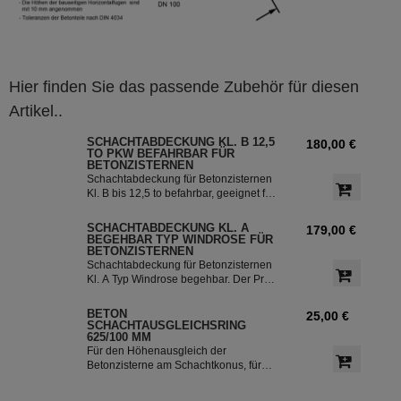
Hier finden Sie das passende Zubehör für diesen
Artikel..
SCHACHTABDECKUNG KL. B 12,5
180,00 €
TO PKW BEFAHRBAR FÜR
BETONZISTERNEN
Schachtabdeckung für Betonzisternen
Kl. B bis 12,5 to befahrbar, geeignet für
Hofeinfahrten. Der Preis versteht sich
als Aufpreis zu der in der Betonzisterne
SCHACHTABDECKUNG KL. A
179,00 €
enthaltenen Schachtabdeckung Kl. A.
BEGEHBAR TYP WINDROSE FÜR
Bitte beachten Sie: Dieser Artikel ist nur
BETONZISTERNEN
in Verbindung mit der Lieferung einer
Schachtabdeckung für Betonzisternen
Betonzisterne bestellbar!
Kl. A Typ Windrose begehbar. Der Preis
versteht sich als Aufpreis zu der in der
Betonzisterne enthaltenen
BETON
25,00 €
Schachtabdeckung Kl. A. Bitte
SCHACHTAUSGLEICHSRING
beachten Sie: Dieser Artikel ist nur in
625/100 MM
Verbindung mit der Lieferung einer
Für den Höhenausgleich der
Betonzisterne bestellbar!
Betonzisterne am Schachtkonus, für
eine stabile und präziseVerbindung.
Bitte beachten Sie: Dieser Artikel ist nur