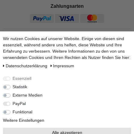
Zahlungsarten
Wir nutzen Cookies auf unserer Website. Einige von diesen sind
essenziell, während andere uns helfen, diese Website und Ihre
Erfahrung zu verbessern. Weitere Informationen zu den von uns
verwendeten Cookies und Ihren Rechten als Nutzer finden Sie hier:
Daten­schutz­erklärung
Impressum
Versandarten
Essenziell
Statistik
Externe Medien
Weitere Informationen finden Sie auf unseren Ratgeber Seiten:
PayPal
Zum Regenwasserpumpe Ratgeber.
|
Zum Zisternenvolumen
berechnen.
Funktional
Weitere Einstellungen
Alle akzeptieren