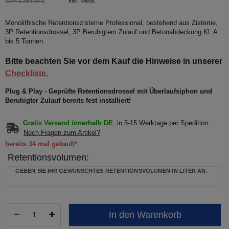
UVP 2.364,00 €
inkl. MwSt.
Monolithische Retentionszisterne Professional, bestehend aus Zisterne,
3P Retentionsdrossel, 3P Beruhigtem Zulauf und Betonabdeckung Kl. A
bis 5 Tonnen.
Bitte beachten Sie vor dem Kauf die Hinweise in unserer
Checkliste.
Plug & Play - Geprüfte Retentionsdrossel mit Überlaufsiphon und
Beruhigter Zulauf bereits fest installiert!
Gratis Versand innerhalb DE
in 5-15 Werktage per Spedition.
Noch Fragen zum Artikel?
bereits 34 mal gekauft*
Retentionsvolumen:
GEBEN SIE IHR GEWÜNSCHTES RETENTIONSVOLUMEN IN LITER AN.
In den Warenkorb