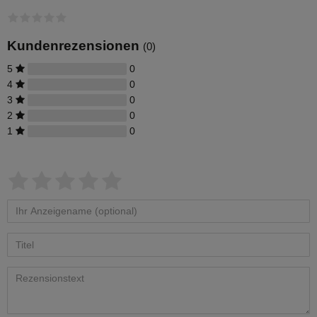
Systeme. Es besteht aus einer
Wassersteckdose für den Gardena-
Anschluss, einem 12,5 m langen PE-
Rohr (DN25) und Klemmfittings, für den
Kundenrezensionen
(0)
Anschluss an die Tauchpumpe
Divertron 900 X.
5
0
4
0
3
0
2
0
1
0