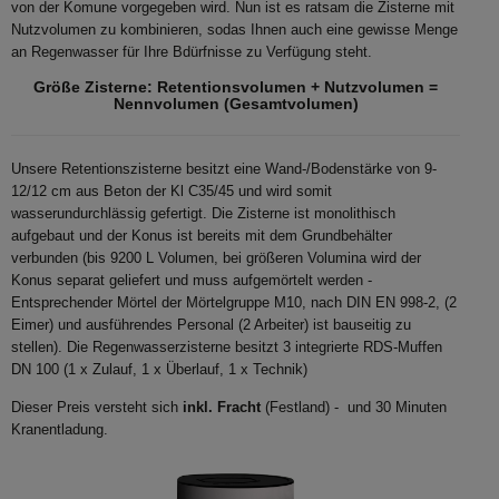
von der Komune vorgegeben wird. Nun ist es ratsam die Zisterne mit
Nutzvolumen zu kombinieren, sodas Ihnen auch eine gewisse Menge
an Regenwasser für Ihre Bdürfnisse zu Verfügung steht.
Größe Zisterne: Retentionsvolumen + Nutzvolumen =
Nennvolumen (Gesamtvolumen)
Unsere Retentionszisterne besitzt eine Wand-/Bodenstärke von 9-
12/12 cm aus Beton der Kl C35/45 und wird somit
wasserundurchlässig gefertigt. Die Zisterne ist monolithisch
aufgebaut und der Konus ist bereits mit dem Grundbehälter
verbunden (bis 9200 L Volumen, bei größeren Volumina wird der
Konus separat geliefert und muss aufgemörtelt werden -
Entsprechender Mörtel der Mörtelgruppe M10, nach DIN EN 998-2, (2
Eimer) und ausführendes Personal (2 Arbeiter) ist bauseitig zu
stellen). Die Regenwasserzisterne besitzt 3 integrierte RDS-Muffen
DN 100 (1 x Zulauf, 1 x Überlauf, 1 x Technik)
Dieser Preis versteht sich
inkl. Fracht
(Festland) - und 30 Minuten
Kranentladung.