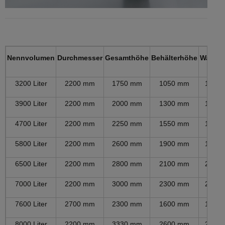
Nennvolumen
Durchmesser
Gesamthöhe
Behälterhöhe
Wasser
3200 Liter
2200 mm
1750 mm
1050 mm
1010
3900 Liter
2200 mm
2000 mm
1300 mm
1260
4700 Liter
2200 mm
2250 mm
1550 mm
1510
5800 Liter
2200 mm
2600 mm
1900 mm
1860
6500 Liter
2200 mm
2800 mm
2100 mm
2060
7000 Liter
2200 mm
3000 mm
2300 mm
2260
7600 Liter
2700 mm
2300 mm
1600 mm
1560
8000 Liter
2200 mm
3330 mm
2600 mm
2560