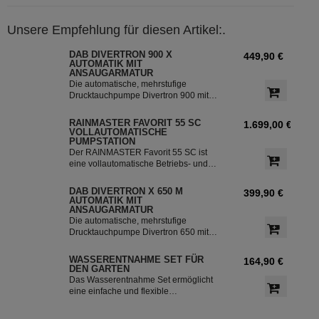
in Verbindung mit der Lieferung einer
Betonzisterne bestellbar!
Unsere Empfehlung für diesen Artikel:.
DAB DIVERTRON 900 X
449,90 €
AUTOMATIK MIT
ANSAUGARMATUR
Die automatische, mehrstufige
Drucktauchpumpe Divertron 900 mit
einer integrierter Pumpensteuerung
und einem Rückschlagventil. Die
RAINMASTER FAVORIT 55 SC
1.699,00 €
Pumpe ist ideal für die Nutzung von
VOLLAUTOMATISCHE
dem Regenwasser aus den Zisternen
PUMPSTATION
für die Bewässerung des Garten.
Der RAINMASTER Favorit 55 SC ist
eine vollautomatische Betriebs- und
Überwachungsstation mit einer Pumpe,
einer Regelung und der integrierten
DAB DIVERTRON X 650 M
399,90 €
Trinkwassereinspeisung. Der perfekte
AUTOMATIK MIT
Baustein für die Versorgung von Haus
ANSAUGARMATUR
und Garten mit Regenwasser.
Die automatische, mehrstufige
Drucktauchpumpe Divertron 650 mit
einer integrierter Pumpensteuerung
und einem Rückschlagventil. Die
WASSERENTNAHME SET FÜR
164,90 €
Pumpe ist ideal für die Nutzung von
DEN GARTEN
dem Regenwasser aus den Zisternen
Das Wasserentnahme Set ermöglicht
für die Bewässerung des Garten.
eine einfache und flexible
Gartenbewässerung mit
Anschlussmöglichkeiten für Gardena-