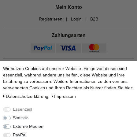
Mein Konto
Registrieren
|
Login
|
B2B
Zahlungsarten
Wir nutzen Cookies auf unserer Website. Einige von diesen sind
essenziell, während andere uns helfen, diese Website und Ihre
Erfahrung zu verbessern. Weitere Informationen zu den von uns
verwendeten Cookies und Ihren Rechten als Nutzer finden Sie hier:
Daten­schutz­erklärung
Impressum
Versandarten
Essenziell
Statistik
Externe Medien
Weitere Informationen finden Sie auf unseren Ratgeber Seiten:
PayPal
Zum Regenwasserpumpe Ratgeber.
|
Zum Zisternenvolumen