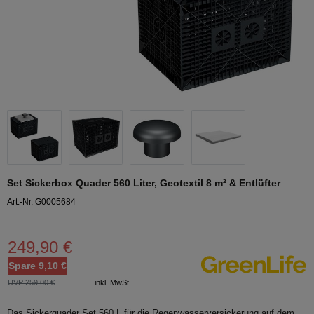
Set Sickerbox Quader 560 Liter, Geotextil 8 m² & Entlüfter
Art.-Nr. G0005684
249,90 €
Spare 9,10 €
UVP 259,00 €
inkl. MwSt.
Das Sickerquader Set 560 L für die Regenwasserversickerung auf dem