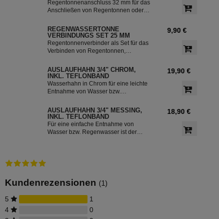
85 % des anfallenden Regenwassers
Regentonnenanschluss 32 mm für das
sammeln und in Ihre Regentonne
Anschließen von Regentonnen oder
leiten.
Regenspeicher mit einem
Schlauchdurchmesser von 32 mm.
REGENWASSERTONNE
9,90 €
VERBINDUNGS SET 25 MM
Regentonnenverbinder als Set für das
Verbinden von Regentonnen,
Regenwassertonnen bzw. einem
Regenwassertank mit einem
AUSLAUFHAHN 3/4" CHROM,
19,90 €
Schlauchdurchmesser von 25 mm
INKL. TEFLONBAND
Wasserhahn in Chrom für eine leichte
Entnahme von Wasser bzw.
Regenwasser aus der Regentonne.
Der Absperrhahn hat ein 3/4 Zoll
AUSLAUFHAHN 3/4" MESSING,
18,90 €
Außengewinde für eine einfache
INKL. TEFLONBAND
Montage an der Regenwassertonne.
Für eine einfache Entnahme von
Das Teflonband dichtete das Gewinde
Wasser bzw. Regenwasser ist der
des Auslaufhahn ab.
Wasserhahn Messing bestens
geeignet. Zur leichten Installation an
der Regentonne, hat der Absperrhahn
ein 3/4 Zoll Außengewinde. Ein
Teflonband für den Auslaufhahn ist im
Lieferumfang enthalten.
Kundenrezensionen
(1)
5
1
4
0