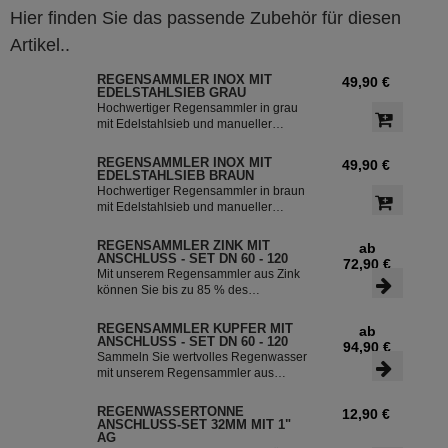
Hier finden Sie das passende Zubehör für diesen
Artikel..
REGENSAMMLER INOX MIT
49,90 €
EDELSTAHLSIEB GRAU
Hochwertiger Regensammler in grau
mit Edelstahlsieb und manueller
Sommer- Winterumstellung. Der
Regenwasserfilter INOX verfügt über
REGENSAMMLER INOX MIT
49,90 €
einen integriertem Überlaufstop und
EDELSTAHLSIEB BRAUN
leitet zuverlässig sauberes
Hochwertiger Regensammler in braun
Regenwasser in ihre Regentonne.
mit Edelstahlsieb und manueller
Dieser Fallrohrfilter ist bereits 1000-
Sommer- Winterumstellung. Der
fach im Einsatz und wird in die ganze
Regenwasserfilter INOX verfügt über
REGENSAMMLER ZINK MIT
ab
Welt exportiert.
einen integriertem Überlaufstop und
ANSCHLUSS - SET DN 60 - 120
72,90 €
leitet zuverlässig sauberes
Mit unserem Regensammler aus Zink
Regenwasser in ihre Regentonne.
können Sie bis zu 85 % des
Dieser Fallrohrfilter ist bereits 1000-
anfallenden Regenwassers sammeln
fach im Einsatz und wird in die ganze
und in Ihrer Regentonne speichern.
REGENSAMMLER KUPFER MIT
ab
Welt exportiert.
Der Regensammler ist frostsicher und
ANSCHLUSS - SET DN 60 - 120
94,90 €
lässt sich durch das Schiebeteil einfach
Sammeln Sie wertvolles Regenwasser
ein- und ausbauen. Der flexible
mit unserem Regensammler aus
Schlauchanschluss mit einer Länge
Kupfer inklusive Anschluss-Set. Das
von 350 mm macht die Installation
Set ermöglicht eine effiziente Nutzung
REGENWASSERTONNE
12,90 €
besonders einfach.
des Regenwassers und ist einfach zu
ANSCHLUSS-SET 32MM MIT 1"
installieren. Damit können Sie bis zu
AG