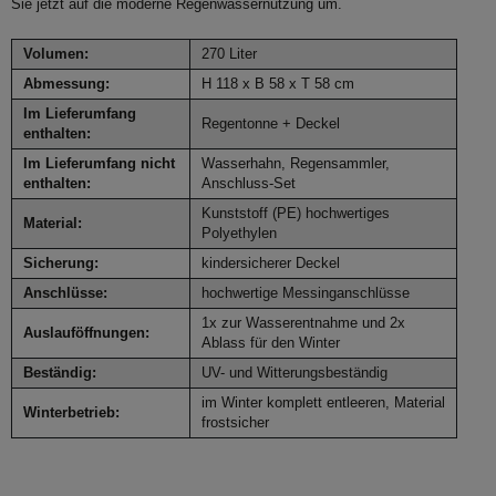
Sie jetzt auf die moderne Regenwassernutzung um.
Volumen:
270 Liter
Abmessung:
H 118 x B 58 x T 58 cm
Im Lieferumfang
Regentonne + Deckel
enthalten:
Im Lieferumfang nicht
Wasserhahn, Regensammler,
enthalten:
Anschluss-Set
Kunststoff (PE) hochwertiges
Material:
Polyethylen
Sicherung:
kindersicherer Deckel
Anschlüsse:
hochwertige Messinganschlüsse
1x zur Wasserentnahme und 2x
Auslauföffnungen:
Ablass für den Winter
Beständig:
UV- und Witterungsbeständig
im Winter komplett entleeren, Material
Winterbetrieb:
frostsicher