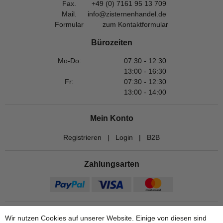
Fax.
+49 (0) 7161 95 13 709
Mail.
info@zisternenhandel.de
Formular
zum Kontaktformular
Bürozeiten
Mo-Do:
07:30 - 12:30
13:00 - 16:30
Fr:
07:30 - 12:30
13:00 - 14:00
Mein Konto
Registrieren
|
Login
|
B2B
Zahlungsarten
Wir nutzen Cookies auf unserer Website. Einige von diesen sind