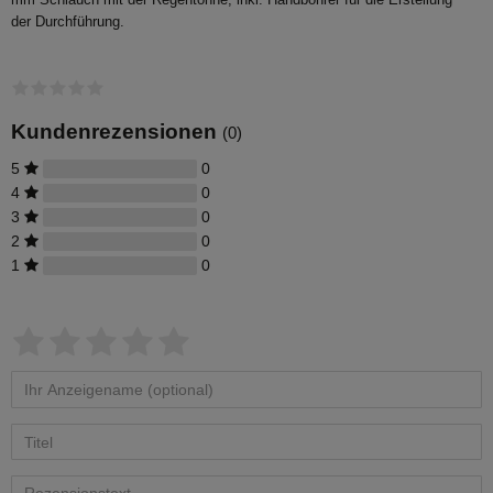
mm Schlauch mit der Regentonne, inkl. Handbohrer für die Erstellung
der Durchführung.
Kundenrezensionen
(0)
5
0
4
0
3
0
2
0
1
0