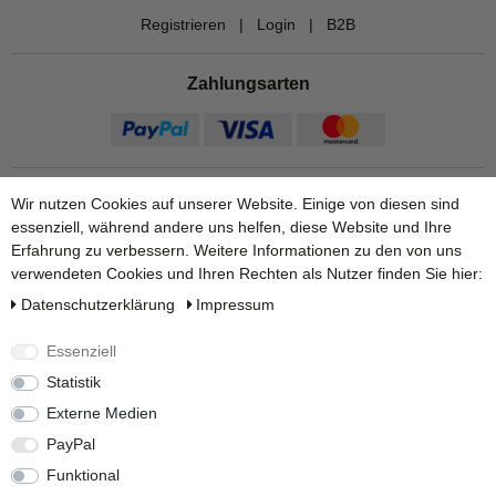
Registrieren
|
Login
|
B2B
Zahlungsarten
Wir nutzen Cookies auf unserer Website. Einige von diesen sind
essenziell, während andere uns helfen, diese Website und Ihre
Erfahrung zu verbessern. Weitere Informationen zu den von uns
verwendeten Cookies und Ihren Rechten als Nutzer finden Sie hier:
Daten­schutz­erklärung
Impressum
Versandarten
Essenziell
Statistik
Externe Medien
Weitere Informationen finden Sie auf unseren Ratgeber Seiten:
PayPal
Zum Regenwasserpumpe Ratgeber.
|
Zum Zisternenvolumen
berechnen.
Funktional