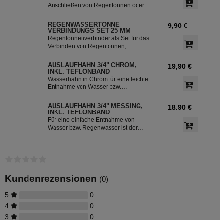
sammeln und in Ihre Regentonne
Anschließen von Regentonnen oder
leiten.
Regenspeicher mit einem
Schlauchdurchmesser von 32 mm.
REGENWASSERTONNE
9,90 €
VERBINDUNGS SET 25 MM
Regentonnenverbinder als Set für das
Verbinden von Regentonnen,
Regenwassertonnen bzw. einem
Regenwassertank mit einem
AUSLAUFHAHN 3/4" CHROM,
19,90 €
Schlauchdurchmesser von 25 mm
INKL. TEFLONBAND
Wasserhahn in Chrom für eine leichte
Entnahme von Wasser bzw.
Regenwasser aus der Regentonne.
Der Absperrhahn hat ein 3/4 Zoll
AUSLAUFHAHN 3/4" MESSING,
18,90 €
Außengewinde für eine einfache
INKL. TEFLONBAND
Montage an der Regenwassertonne.
Für eine einfache Entnahme von
Das Teflonband dichtete das Gewinde
Wasser bzw. Regenwasser ist der
des Auslaufhahn ab.
Wasserhahn Messing bestens
geeignet. Zur leichten Installation an
der Regentonne, hat der Absperrhahn
ein 3/4 Zoll Außengewinde. Ein
Teflonband für den Auslaufhahn ist im
Lieferumfang enthalten.
Kundenrezensionen
(0)
5
0
4
0
3
0