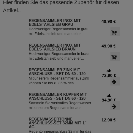
Hier finden Sie das passende Zubehör für diesen
Artikel..
REGENSAMMLER INOX MIT
49,90 €
EDELSTAHLSIEB GRAU
Hochwertiger Regensammler in grau
mit Edelstahlsieb und manueller
Sommer- Winterumstellung. Der
Regenwasserfilter INOX verfügt über
REGENSAMMLER INOX MIT
49,90 €
einen integriertem Überlaufstop und
EDELSTAHLSIEB BRAUN
leitet zuverlässig sauberes
Hochwertiger Regensammler in braun
Regenwasser in ihre Regentonne.
mit Edelstahlsieb und manueller
Dieser Fallrohrfilter ist bereits 1000-
Sommer- Winterumstellung. Der
fach im Einsatz und wird in die ganze
Regenwasserfilter INOX verfügt über
REGENSAMMLER ZINK MIT
ab
Welt exportiert.
einen integriertem Überlaufstop und
ANSCHLUSS - SET DN 60 - 120
72,90 €
leitet zuverlässig sauberes
Mit unserem Regensammler aus Zink
Regenwasser in ihre Regentonne.
können Sie bis zu 85 % des
Dieser Fallrohrfilter ist bereits 1000-
anfallenden Regenwassers sammeln
fach im Einsatz und wird in die ganze
und in Ihrer Regentonne speichern.
REGENSAMMLER KUPFER MIT
ab
Welt exportiert.
Der Regensammler ist frostsicher und
ANSCHLUSS - SET DN 60 - 120
94,90 €
lässt sich durch das Schiebeteil einfach
Sammeln Sie wertvolles Regenwasser
ein- und ausbauen. Der flexible
mit unserem Regensammler aus
Schlauchanschluss mit einer Länge
Kupfer inklusive Anschluss-Set. Das
von 350 mm macht die Installation
Set ermöglicht eine effiziente Nutzung
REGENWASSERTONNE
12,90 €
besonders einfach.
des Regenwassers und ist einfach zu
ANSCHLUSS-SET 32MM MIT 1"
installieren. Damit können Sie bis zu
AG
85 % des anfallenden Regenwassers
Regentonnenanschluss 32 mm für das