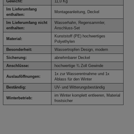
Gewicht:
11,0 Kg
Im Lieferumfang
Montageanleitung, Deckel
enthalten:
Im Lieferumfang nicht
Wasserhahn, Regensammler,
enthalten:
Anschluss-Set
Kunststoff (PE) hochwertiges
Material:
Polyethylen
Besonderheit:
Wassertropfen Design, modern
Sicherung:
abnehmbarer Deckel
Anschlüsse:
hochwertige ¾ Zoll Gewinde
1x zur Wasserentnahme und 1x
Auslauföffnungen:
Ablass für den Winter
Beständig:
UV- und Witterungsbeständig
im Winter komplett entleeren, Material
Winterbetrieb:
frostsicher