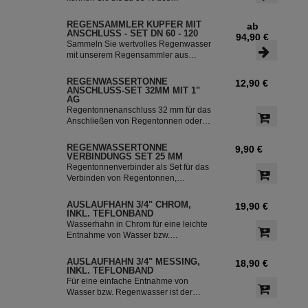
Dieser Fallrohrfilter ist bereits 1000-
anfallenden Regenwassers sammeln
fach im Einsatz und wird in die ganze
und in Ihrer Regentonne speichern.
REGENSAMMLER KUPFER MIT
ab
Welt exportiert.
Der Regensammler ist frostsicher und
ANSCHLUSS - SET DN 60 - 120
94,90 €
lässt sich durch das Schiebeteil einfach
Sammeln Sie wertvolles Regenwasser
ein- und ausbauen. Der flexible
mit unserem Regensammler aus
Schlauchanschluss mit einer Länge
Kupfer inklusive Anschluss-Set. Das
von 350 mm macht die Installation
Set ermöglicht eine effiziente Nutzung
REGENWASSERTONNE
12,90 €
besonders einfach.
des Regenwassers und ist einfach zu
ANSCHLUSS-SET 32MM MIT 1"
installieren. Damit können Sie bis zu
AG
85 % des anfallenden Regenwassers
Regentonnenanschluss 32 mm für das
sammeln und in Ihre Regentonne
Anschließen von Regentonnen oder
leiten.
Regenspeicher mit einem
Schlauchdurchmesser von 32 mm.
REGENWASSERTONNE
9,90 €
VERBINDUNGS SET 25 MM
Regentonnenverbinder als Set für das
Verbinden von Regentonnen,
Regenwassertonnen bzw. einem
Regenwassertank mit einem
AUSLAUFHAHN 3/4" CHROM,
19,90 €
Schlauchdurchmesser von 25 mm
INKL. TEFLONBAND
Wasserhahn in Chrom für eine leichte
Entnahme von Wasser bzw.
Regenwasser aus der Regentonne.
Der Absperrhahn hat ein 3/4 Zoll
AUSLAUFHAHN 3/4" MESSING,
18,90 €
Außengewinde für eine einfache
INKL. TEFLONBAND
Montage an der Regenwassertonne.
Für eine einfache Entnahme von
Das Teflonband dichtete das Gewinde
Wasser bzw. Regenwasser ist der
des Auslaufhahn ab.
Wasserhahn Messing bestens