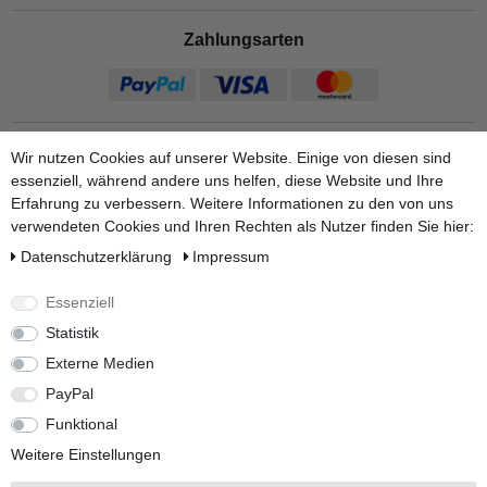
Zahlungsarten
Wir nutzen Cookies auf unserer Website. Einige von diesen sind
essenziell, während andere uns helfen, diese Website und Ihre
Erfahrung zu verbessern. Weitere Informationen zu den von uns
verwendeten Cookies und Ihren Rechten als Nutzer finden Sie hier:
Daten­schutz­erklärung
Impressum
Versandarten
Essenziell
Statistik
Externe Medien
Weitere Informationen finden Sie auf unseren Ratgeber Seiten:
PayPal
Zum Regenwasserpumpe Ratgeber.
|
Zum Zisternenvolumen
berechnen.
Funktional
Weitere Einstellungen