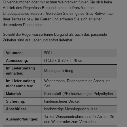
Olivenbäumchen oder mit echten Weinranken fühlen Sie sich beim
Anblick des Regenfass Burgund in ein südfranzösisches
Urlaubsparadies versetzt. Genießen Sie ein gutes Glas Rotwein auf
Ihrer Terrasse bzw. im Garten und erfreuen Sie sich an einer
dekorativen Regentonne.
Sowohl die Regenwassertonne Burgund als auch das passende
Zubehör sind auf Lager und sofort lieferbar.
Volumen:
500 l
Abmessung:
H 118 x B 78 x T 78 cm
Im Lieferumfang
Montageanleitung
enthalten:
Im Lieferumfang
Wasserhahn, Regensammler, Anschluss-
nicht enthalten:
Set
Material:
Kunststoff (PE) hochwertiges Polyethylen
Sicherung:
kindersicherer Deckel
Anschlüsse:
hochwertige Messinganschlüsse
1x zur Wasserentnahme und 2x Ablass für
Auslauföffnungen:
den Winter oder zum Verbinden