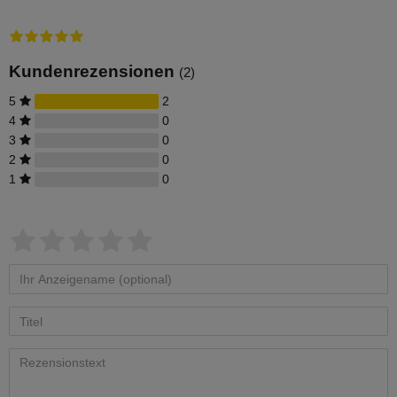
geeignet. Zur leichten Installation an
der Regentonne, hat der Absperrhahn
ein 3/4 Zoll Außengewinde. Ein
Teflonband für den Auslaufhahn ist im
Lieferumfang enthalten.
Kundenrezensionen
(2)
5
2
4
0
3
0
2
0
1
0