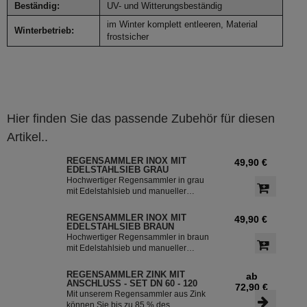
Beständig:
UV- und Witterungsbeständig
im Winter komplett entleeren, Material
Winterbetrieb:
frostsicher
Hier finden Sie das passende Zubehör für diesen
Artikel..
REGENSAMMLER INOX MIT
49,90 €
EDELSTAHLSIEB GRAU
Hochwertiger Regensammler in grau
mit Edelstahlsieb und manueller
Sommer- Winterumstellung. Der
Regenwasserfilter INOX verfügt über
REGENSAMMLER INOX MIT
49,90 €
einen integriertem Überlaufstop und
EDELSTAHLSIEB BRAUN
leitet zuverlässig sauberes
Hochwertiger Regensammler in braun
Regenwasser in ihre Regentonne.
mit Edelstahlsieb und manueller
Dieser Fallrohrfilter ist bereits 1000-
Sommer- Winterumstellung. Der
fach im Einsatz und wird in die ganze
Regenwasserfilter INOX verfügt über
REGENSAMMLER ZINK MIT
ab
Welt exportiert.
einen integriertem Überlaufstop und
ANSCHLUSS - SET DN 60 - 120
72,90 €
leitet zuverlässig sauberes
Mit unserem Regensammler aus Zink
Regenwasser in ihre Regentonne.
können Sie bis zu 85 % des