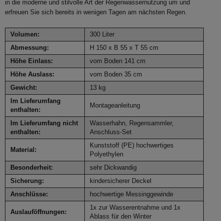
in die moderne und stilvolle Art der Regenwassernutzung um und
erfreuen Sie sich bereits in wenigen Tagen am nächsten Regen.
Volumen:
300 Liter
Abmessung:
H 150 x B 55 x T 55 cm
Höhe Einlass:
vom Boden 141 cm
Höhe Auslass:
vom Boden 35 cm
Gewicht:
13 kg
Im Lieferumfang
Montageanleitung
enthalten:
Im Lieferumfang nicht
Wasserhahn, Regensammler,
enthalten:
Anschluss-Set
Kunststoff (PE) hochwertiges
Material:
Polyethylen
Besonderheit:
sehr Dickwandig
Sicherung:
kindersicherer Deckel
Anschlüsse:
hochwertige Messinggewinde
1x zur Wasserentnahme und 1x
Auslauföffnungen:
Ablass für den Winter