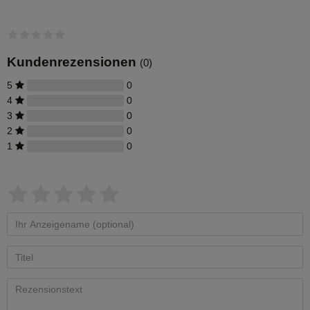
Wasserhahn Messing bestens
geeignet. Zur leichten Installation an
der Regentonne, hat der Absperrhahn
ein 3/4 Zoll Außengewinde. Ein
Teflonband für den Auslaufhahn ist im
Lieferumfang enthalten.
Kundenrezensionen
(0)
5
0
4
0
3
0
2
0
1
0