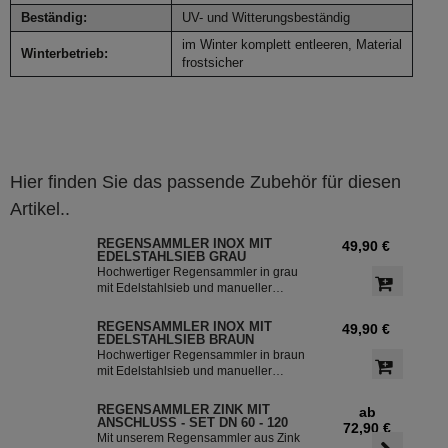
Beständig:
UV- und Witterungsbeständig
im Winter komplett entleeren, Material
Winterbetrieb:
frostsicher
Hier finden Sie das passende Zubehör für diesen
Artikel..
REGENSAMMLER INOX MIT
49,90 €
EDELSTAHLSIEB GRAU
Hochwertiger Regensammler in grau
mit Edelstahlsieb und manueller
Sommer- Winterumstellung. Der
Regenwasserfilter INOX verfügt über
REGENSAMMLER INOX MIT
49,90 €
einen integriertem Überlaufstop und
EDELSTAHLSIEB BRAUN
leitet zuverlässig sauberes
Hochwertiger Regensammler in braun
Regenwasser in ihre Regentonne.
mit Edelstahlsieb und manueller
Dieser Fallrohrfilter ist bereits 1000-
Sommer- Winterumstellung. Der
fach im Einsatz und wird in die ganze
Regenwasserfilter INOX verfügt über
REGENSAMMLER ZINK MIT
ab
Welt exportiert.
einen integriertem Überlaufstop und
ANSCHLUSS - SET DN 60 - 120
72,90 €
leitet zuverlässig sauberes
Mit unserem Regensammler aus Zink