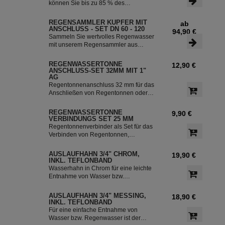
Regenwasser in ihre Regentonne.
können Sie bis zu 85 % des
Dieser Fallrohrfilter ist bereits 1000-
anfallenden Regenwassers sammeln
fach im Einsatz und wird in die ganze
und in Ihrer Regentonne speichern.
REGENSAMMLER KUPFER MIT
ab
Welt exportiert.
Der Regensammler ist frostsicher und
ANSCHLUSS - SET DN 60 - 120
94,90 €
lässt sich durch das Schiebeteil einfach
Sammeln Sie wertvolles Regenwasser
ein- und ausbauen. Der flexible
mit unserem Regensammler aus
Schlauchanschluss mit einer Länge
Kupfer inklusive Anschluss-Set. Das
von 350 mm macht die Installation
Set ermöglicht eine effiziente Nutzung
REGENWASSERTONNE
12,90 €
besonders einfach.
des Regenwassers und ist einfach zu
ANSCHLUSS-SET 32MM MIT 1"
installieren. Damit können Sie bis zu
AG
85 % des anfallenden Regenwassers
Regentonnenanschluss 32 mm für das
sammeln und in Ihre Regentonne
Anschließen von Regentonnen oder
leiten.
Regenspeicher mit einem
Schlauchdurchmesser von 32 mm.
REGENWASSERTONNE
9,90 €
VERBINDUNGS SET 25 MM
Regentonnenverbinder als Set für das
Verbinden von Regentonnen,
Regenwassertonnen bzw. einem
Regenwassertank mit einem
AUSLAUFHAHN 3/4" CHROM,
19,90 €
Schlauchdurchmesser von 25 mm
INKL. TEFLONBAND
Wasserhahn in Chrom für eine leichte
Entnahme von Wasser bzw.
Regenwasser aus der Regentonne.
Der Absperrhahn hat ein 3/4 Zoll
AUSLAUFHAHN 3/4" MESSING,
18,90 €
Außengewinde für eine einfache
INKL. TEFLONBAND
Montage an der Regenwassertonne.
Für eine einfache Entnahme von
Das Teflonband dichtete das Gewinde
Wasser bzw. Regenwasser ist der
des Auslaufhahn ab.