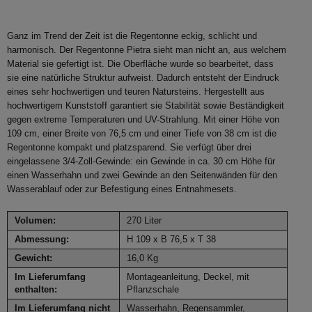
Ganz im Trend der Zeit ist die Regentonne eckig, schlicht und
harmonisch. Der Regentonne Pietra sieht man nicht an, aus welchem
Material sie gefertigt ist. Die Oberfläche wurde so bearbeitet, dass
sie eine natürliche Struktur aufweist. Dadurch entsteht der Eindruck
eines sehr hochwertigen und teuren Natursteins. Hergestellt aus
hochwertigem Kunststoff garantiert sie Stabilität sowie Beständigkeit
gegen extreme Temperaturen und UV-Strahlung. Mit einer Höhe von
109 cm, einer Breite von 76,5 cm und einer Tiefe von 38 cm ist die
Regentonne kompakt und platzsparend. Sie verfügt über drei
eingelassene 3/4-Zoll-Gewinde: ein Gewinde in ca. 30 cm Höhe für
einen Wasserhahn und zwei Gewinde an den Seitenwänden für den
Wasserablauf oder zur Befestigung eines Entnahmesets.
Volumen:
270 Liter
Abmessung:
H 109 x B 76,5 x T 38
Gewicht:
16,0 Kg
Im Lieferumfang
Montageanleitung, Deckel, mit
enthalten:
Pflanzschale
Im Lieferumfang nicht
Wasserhahn, Regensammler,