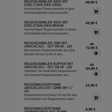
REGENSAMMLER INOX MIT
49,90 €
EDELSTAHLSIEB GRAU
Hochwertiger Regensammler in grau
mit Edelstahlsieb und manueller
Sommer- Winterumstellung. Der
Regenwasserfilter INOX verfügt über
REGENSAMMLER INOX MIT
49,90 €
einen integriertem Überlaufstop und
EDELSTAHLSIEB BRAUN
leitet zuverlässig sauberes
Hochwertiger Regensammler in braun
Regenwasser in ihre Regentonne.
mit Edelstahlsieb und manueller
Dieser Fallrohrfilter ist bereits 1000-
Sommer- Winterumstellung. Der
fach im Einsatz und wird in die ganze
Regenwasserfilter INOX verfügt über
REGENSAMMLER ZINK MIT
ab
Welt exportiert.
einen integriertem Überlaufstop und
ANSCHLUSS - SET DN 60 - 120
72,90 €
leitet zuverlässig sauberes
Mit unserem Regensammler aus Zink
Regenwasser in ihre Regentonne.
können Sie bis zu 85 % des
Dieser Fallrohrfilter ist bereits 1000-
anfallenden Regenwassers sammeln
fach im Einsatz und wird in die ganze
und in Ihrer Regentonne speichern.
REGENSAMMLER KUPFER MIT
ab
Welt exportiert.
Der Regensammler ist frostsicher und
ANSCHLUSS - SET DN 60 - 120
94,90 €
lässt sich durch das Schiebeteil einfach
Sammeln Sie wertvolles Regenwasser
ein- und ausbauen. Der flexible
mit unserem Regensammler aus
Schlauchanschluss mit einer Länge
Kupfer inklusive Anschluss-Set. Das
von 350 mm macht die Installation
Set ermöglicht eine effiziente Nutzung
REGENWASSERTONNE
12,90 €
besonders einfach.
des Regenwassers und ist einfach zu
ANSCHLUSS-SET 32MM MIT 1"
installieren. Damit können Sie bis zu
AG
85 % des anfallenden Regenwassers
Regentonnenanschluss 32 mm für das
sammeln und in Ihre Regentonne
Anschließen von Regentonnen oder
leiten.
Regenspeicher mit einem
Schlauchdurchmesser von 32 mm.
REGENWASSERTONNE
9,90 €