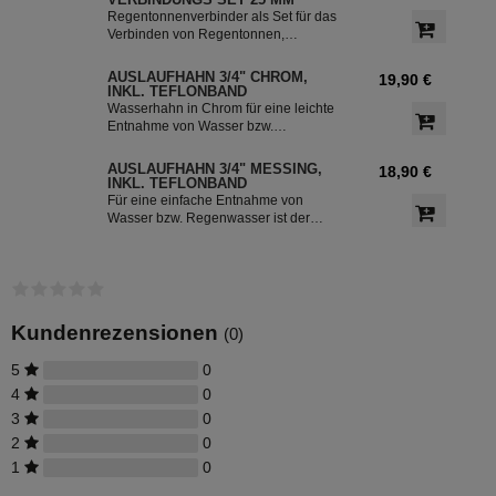
VERBINDUNGS SET 25 MM
Regentonnenverbinder als Set für das
Verbinden von Regentonnen,
Regenwassertonnen bzw. einem
Regenwassertank mit einem
AUSLAUFHAHN 3/4" CHROM,
19,90 €
Schlauchdurchmesser von 25 mm
INKL. TEFLONBAND
Wasserhahn in Chrom für eine leichte
Entnahme von Wasser bzw.
Regenwasser aus der Regentonne.
Der Absperrhahn hat ein 3/4 Zoll
AUSLAUFHAHN 3/4" MESSING,
18,90 €
Außengewinde für eine einfache
INKL. TEFLONBAND
Montage an der Regenwassertonne.
Für eine einfache Entnahme von
Das Teflonband dichtete das Gewinde
Wasser bzw. Regenwasser ist der
des Auslaufhahn ab.
Wasserhahn Messing bestens
geeignet. Zur leichten Installation an
der Regentonne, hat der Absperrhahn
ein 3/4 Zoll Außengewinde. Ein
Teflonband für den Auslaufhahn ist im
Lieferumfang enthalten.
Kundenrezensionen
(0)
5
0
4
0
3
0
2
0
1
0