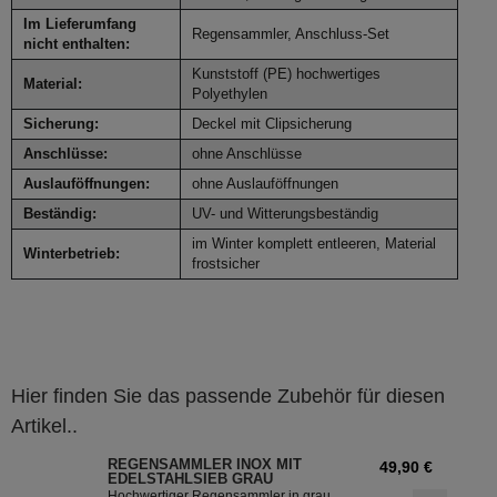
Im Lieferumfang
Regensammler, Anschluss-Set
nicht enthalten:
Kunststoff (PE) hochwertiges
Material:
Polyethylen
Sicherung:
Deckel mit Clipsicherung
Anschlüsse:
ohne Anschlüsse
Auslauföffnungen:
ohne Auslauföffnungen
Beständig:
UV- und Witterungsbeständig
im Winter komplett entleeren, Material
Winterbetrieb:
frostsicher
Hier finden Sie das passende Zubehör für diesen
Artikel..
REGENSAMMLER INOX MIT
49,90 €
EDELSTAHLSIEB GRAU
Hochwertiger Regensammler in grau