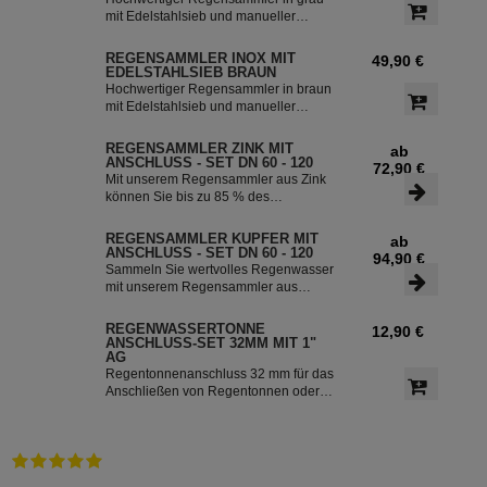
mit Edelstahlsieb und manueller
Sommer- Winterumstellung. Der
Regenwasserfilter INOX verfügt über
REGENSAMMLER INOX MIT
49,90 €
einen integriertem Überlaufstop und
EDELSTAHLSIEB BRAUN
leitet zuverlässig sauberes
Hochwertiger Regensammler in braun
Regenwasser in ihre Regentonne.
mit Edelstahlsieb und manueller
Dieser Fallrohrfilter ist bereits 1000-
Sommer- Winterumstellung. Der
fach im Einsatz und wird in die ganze
Regenwasserfilter INOX verfügt über
REGENSAMMLER ZINK MIT
ab
Welt exportiert.
einen integriertem Überlaufstop und
ANSCHLUSS - SET DN 60 - 120
72,90 €
leitet zuverlässig sauberes
Mit unserem Regensammler aus Zink
Regenwasser in ihre Regentonne.
können Sie bis zu 85 % des
Dieser Fallrohrfilter ist bereits 1000-
anfallenden Regenwassers sammeln
fach im Einsatz und wird in die ganze
und in Ihrer Regentonne speichern.
REGENSAMMLER KUPFER MIT
ab
Welt exportiert.
Der Regensammler ist frostsicher und
ANSCHLUSS - SET DN 60 - 120
94,90 €
lässt sich durch das Schiebeteil einfach
Sammeln Sie wertvolles Regenwasser
ein- und ausbauen. Der flexible
mit unserem Regensammler aus
Schlauchanschluss mit einer Länge
Kupfer inklusive Anschluss-Set. Das
von 350 mm macht die Installation
Set ermöglicht eine effiziente Nutzung
REGENWASSERTONNE
12,90 €
besonders einfach.
des Regenwassers und ist einfach zu
ANSCHLUSS-SET 32MM MIT 1"
installieren. Damit können Sie bis zu
AG
85 % des anfallenden Regenwassers
Regentonnenanschluss 32 mm für das
sammeln und in Ihre Regentonne
Anschließen von Regentonnen oder
leiten.
Regenspeicher mit einem
Schlauchdurchmesser von 32 mm.