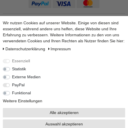
Wir nutzen Cookies auf unserer Website. Einige von diesen sind
essenziell, während andere uns helfen, diese Website und Ihre
Erfahrung zu verbessern. Weitere Informationen zu den von uns
verwendeten Cookies und Ihren Rechten als Nutzer finden Sie hier:
Daten­schutz­erklärung
Impressum
Versandarten
Essenziell
Statistik
Externe Medien
Weitere Informationen finden Sie auf unseren Ratgeber Seiten:
PayPal
Zum Regenwasserpumpe Ratgeber.
|
Zum Zisternenvolumen
berechnen.
Funktional
Weitere Einstellungen
Alle akzeptieren
Auswahl akzeptieren
Alle Preise inkl. 19% Mehrwertsteuer.