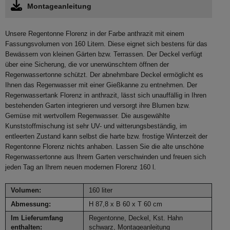
Montageanleitung
Unsere Regentonne Florenz in der Farbe anthrazit mit einem
Fassungsvolumen von 160 Litern. Diese eignet sich bestens für das
Bewässern von kleinen Gärten bzw. Terrassen. Der Deckel verfügt
über eine Sicherung, die vor unerwünschtem öffnen der
Regenwassertonne schützt. Der abnehmbare Deckel ermöglicht es
Ihnen das Regenwasser mit einer Gießkanne zu entnehmen. Der
Regenwassertank Florenz in anthrazit, lässt sich unauffällig in Ihren
bestehenden Garten integrieren und versorgt ihre Blumen bzw.
Gemüse mit wertvollem Regenwasser. Die ausgewählte
Kunststoffmischung ist sehr UV- und witterungsbeständig, im
entleerten Zustand kann selbst die harte bzw. frostige Winterzeit der
Regentonne Florenz nichts anhaben. Lassen Sie die alte unschöne
Regenwassertonne aus Ihrem Garten verschwinden und freuen sich
jeden Tag an Ihrem neuen modernen Florenz 160 l.
Volumen:
160 liter
Abmessung:
H 87,8 x B 60 x T 60 cm
Im Lieferumfang
Regentonne, Deckel, Kst. Hahn
enthalten:
schwarz, Montageanleitung