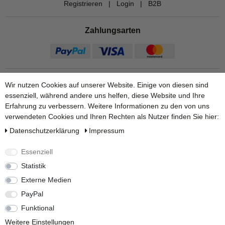
Registrieren
|
Login
|
B2B
Zahlungsarten
Wir nutzen Cookies auf unserer Website. Einige von diesen sind
essenziell, während andere uns helfen, diese Website und Ihre
Erfahrung zu verbessern. Weitere Informationen zu den von uns
verwendeten Cookies und Ihren Rechten als Nutzer finden Sie hier:
Daten­schutz­erklärung
Impressum
Versandarten
Essenziell
Statistik
Externe Medien
Weitere Informationen finden Sie auf unseren Ratgeber Seiten:
PayPal
Zum Regenwasserpumpe Ratgeber.
|
Zum Zisternenvolumen
berechnen.
Funktional
Weitere Einstellungen