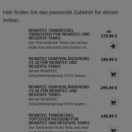
Hier finden Sie das passende Zubehör für diesen
Artikel..
REWATEC TANKDECKEL
ab
TWINCOVER FÜR REWATEC UND
179,90 €
REGENTA TANKS
Der Thermodeckel TwinCover ist das
letzte was man nach dem Einbau vom
Tank noch sieht. Das anpassen an das
Erdreich funktioniert mit dem
REWATEC DOMVERLÄNGERUNG
199,95 €
Thermodeckel TwinCover kinderleicht
VS 20 FÜR REWATEC UND
mit ein paar Handgriffen. Der
REGENTA TANKS
Tankdeckel sitzt verdreh sicher und
Mit der REWATEC
nahezu fugenlos auf dem
Schachtverlängerung VS 20 setzen Sie
Schachtrahmen, er verhindert ein
Ihren Tank bis zu 20 cm Tiefer ins
Eindringen von Schmutz. Der Optional
Erdreich ein, um ihn besser vor der
REWATEC DOMVERLÄNGERUNG
299,95 €
wählbare Wasseranschluss aus
Frostgefahr zu schützen. Die
VS 60 FÜR REWATEC UND
hochwertigem Messing und klick-
Schachtverlängerung VS 20 passt auf
REGENTA TANKS
System nach DIN 600 erleichtert Ihnen
alle REWATEC Tank Typen und kann
Mit der REWATEC
das Gießen im Garten. ACHTUNG!
optional mit einem Zwischenring
Schachtverlängerung VS 60 setzen Sie
Kostenloser Versand ist nur in
verlängert werden. ACHTUNG!
Ihren Tank bis zu 60 cm Tiefer ins
Verbindung mit einer Kunststoffzisterne
Kostenloser Versand ist nur in
Erdreich ein, um ihn besser vor der
REWATEC TANKDECKEL
149,95 €
möglich. <br><br> <p style="font-size:
Verbindung mit einer Kunststoffzisterne
Frostgefahr zu schützen. Die
TOPCOVER PASSEND FÜR
16px; background-color: yellow;">
möglich. <br><br> <p style="font-size:
Schachtverlängerung VS 60 passt auf
REWATEC UND REGENTA TANKS
<strong>Bitte beachten Sie: Bei
16px; background-color: yellow;">
alle REWATEC Tank Typen und kann
Der Tankdeckel ist der Rest, was man