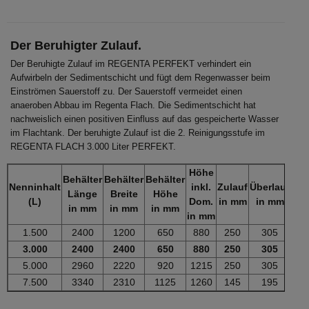
Der Beruhigter Zulauf.
Der Beruhigte Zulauf im REGENTA PERFEKT verhindert ein
Aufwirbeln der Sedimentschicht und fügt dem Regenwasser beim
Einströmen Sauerstoff zu. Der Sauerstoff vermeidet einen
anaeroben Abbau im Regenta Flach. Die Sedimentschicht hat
nachweislich einen positiven Einfluss auf das gespeicherte Wasser
im Flachtank. Der beruhigte Zulauf ist die 2. Reinigungsstufe im
REGENTA FLACH 3.000 Liter PERFEKT.
Höhe
Behälter
Behälter
Behälter
Nenninhalt
inkl.
Zulauf
Überlauf
Gew
Länge
Breite
Höhe
(L)
Dom.
in mm
in mm
in
in mm
in mm
in mm
in mm
1.500
2400
1200
650
880
250
305
80
3.000
2400
2400
650
880
250
305
16
5.000
2960
2220
920
1215
250
305
25
7.500
3340
2310
1125
1260
145
195
31