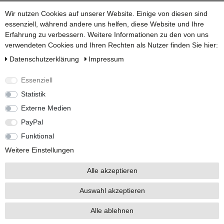
Wir nutzen Cookies auf unserer Website. Einige von diesen sind
essenziell, während andere uns helfen, diese Website und Ihre
Erfahrung zu verbessern. Weitere Informationen zu den von uns
verwendeten Cookies und Ihren Rechten als Nutzer finden Sie hier:
Daten­schutz­erklärung
Impressum
Versandarten
Essenziell
Statistik
Externe Medien
Weitere Informationen finden Sie auf unseren Ratgeber Seiten:
PayPal
Zum Regenwasserpumpe Ratgeber.
|
Zum Zisternenvolumen
berechnen.
Funktional
Weitere Einstellungen
Alle akzeptieren
Auswahl akzeptieren
Alle Preise inkl. 19% Mehrwertsteuer.
* Die verkauften Stückzahlen beziehen sich auf Verkäufe in unseren Shops und
Marktplätzen.
Alle ablehnen
Copyright 2026 © Zisternenhandel.de - Alle Rechte vorbehalten.