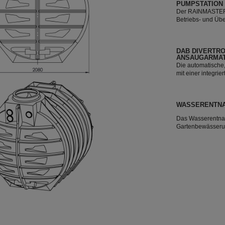
PUMPSTATION
Der RAINMASTER F
Betriebs- und Üb
Regelung und der
perfekte Baustein
Regenwasser.
DAB DIVERTRO
ANSAUGARMA
Die automatische
mit einer integr
Rückschlagventil.
Regenwasser aus 
WASSERENTNA
Das Wasserentnah
Gartenbewässerun
Systeme. Es best
Anschluss, einem
Klemmfittings, fü
900 X.