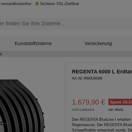
 versandkostenfrei
Sicheres SSL-Zertfikat
Kunststoffzisterne
Versickerung
PE
REGENTA 6000 L Erdta
Art.-Nr. RWJU6099
1.679,90 €
Spare 19,1
UVP 1.699,00 €
inkl. MwSt.
Den REGENTA BlueLine I erhalten 
Regenwasser. Der REGENTA BlueLin
Schweißnähte entwickelt wurde. D