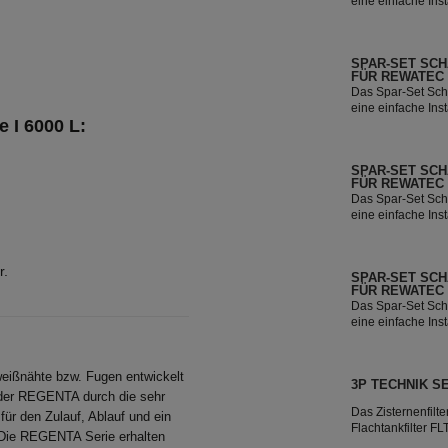
eine einfache Ins
SPAR-SET SCH
FÜR REWATEC
Das Spar-Set Sch
eine einfache Ins
 I 6000 L:
SPAR-SET SCH
FÜR REWATEC
Das Spar-Set Sch
eine einfache Ins
r.
SPAR-SET SCH
FÜR REWATEC
Das Spar-Set Sch
eine einfache Ins
eißnähte bzw. Fugen entwickelt
3P TECHNIK S
 der REGENTA durch die sehr
Das Zisternenfilt
ür den Zulauf, Ablauf und ein
Flachtankfilter 
 Die REGENTA Serie erhalten
Das Regenfilter Se