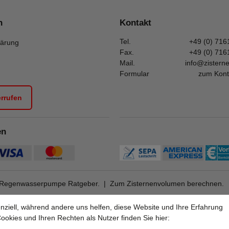
n
Kontakt
Tel.
+49 (0) 716
lärung
Fax.
+49 (0) 716
Mail.
info@zistern
Formular
zum Kont
errufen
en
Regenwasserpumpe Ratgeber.
|
Zum Zisternenvolumen berechnen.
nziell, während andere uns helfen, diese Website und Ihre Erfahrung
okies und Ihren Rechten als Nutzer finden Sie hier: