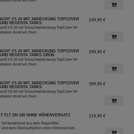
tallation direkt am Dom.
ACHT VS 20 MIT ABDECKUNG TOPCOVER
249,90 €
 UND REGENTA TANKS
acht VS 20 mit Schachtabdeckung TopCover für
tallation direkt am Dom.
ACHT VS 20 MIT ABDECKUNG TOPCOVER
299,90 €
 UND REGENTA TANKS GRÜN
acht VS 20 mit Schachtabdeckung TopCover für
tallation direkt am Dom.
ACHT VS 60 MIT ABDECKUNG TOPCOVER
399,95 €
 UND REGENTA TANKS
acht VS 60 mit Schachtabdeckung TopCover für
tallation direkt am Dom.
ET FLT DN 100 OHNE HÖHENVERSATZ
219,90 €
er Set bestehend aus dem Regenfilter
FLT und dem Überlaufsiphon ohne Höhenversatz.
t ist bestens geeignet für die Nutzung in der