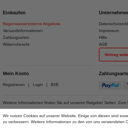
Einkaufen
Unternehme
Regenwasserzisterne Angebote
Datenschutzerk
Versandinformationen
Impressum
Zahlungsarten
Hilfe
Widerrufsrecht
AGB
Vertrag wid
Mein Konto
Zahlungsart
Registrieren
|
Login
|
B2B
Weitere Informationen finden Sie auf unseren Ratgeber Seiten:
Zum 
Wir nutzen Cookies auf unserer Website. Einige von diesen sind esse
zu verbessern. Weitere Informationen zu den von uns verwendeten Co