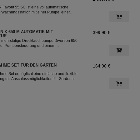
avorit 55 SC ist eine vollautomatische
erwachungsstation mit einer Pumpe, einer
 integrierten Trinkwassereinspeisung. Der
 für die Versorgung von Haus und Garten mit
N X 650 M AUTOMATIK MIT
399,90 €
TUR
, mehrstufige Drucktauchpumpe Divertron 650
ierter Pumpensteuerung und einem
 Die Pumpe ist ideal für die Nutzung von dem
den Zisternen für die Bewässerung des Garten.
HME SET FÜR DEN GARTEN
164,90 €
me Set ermöglicht eine einfache und flexible
g mit Anschlussmöglichkeiten für Gardena-
eht aus einer Wassersteckdose für den Gardena-
 12,5 m langen PE-Rohr (DN25) und
r den Anschluss an die Tauchpumpe Divertron