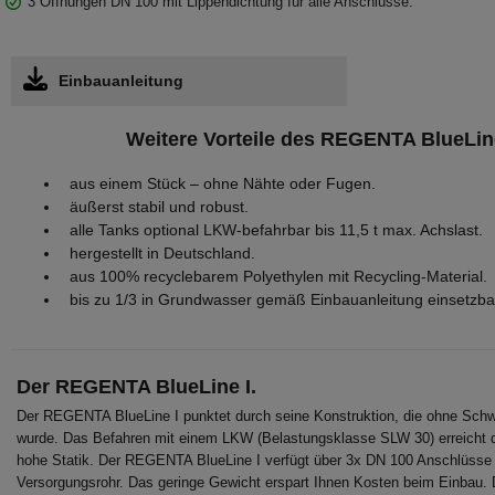
3 Öffnungen DN 100 mit Lippendichtung für alle Anschlüsse.
Einbauanleitung
Weitere Vorteile des REGENTA BlueLine
aus einem Stück – ohne Nähte oder Fugen.
äußerst stabil und robust.
alle Tanks optional LKW-befahrbar bis 11,5 t max. Achslast.
hergestellt in Deutschland.
aus 100% recyclebarem Polyethylen mit Recycling-Material.
bis zu 1/3 in Grundwasser gemäß Einbauanleitung einsetzba
Der REGENTA BlueLine I.
Der REGENTA BlueLine I punktet durch seine Konstruktion, die ohne Schw
wurde. Das Befahren mit einem LKW (Belastungsklasse SLW 30) erreicht
hohe Statik. Der REGENTA BlueLine I verfügt über 3x DN 100 Anschlüsse f
Versorgungsrohr. Das geringe Gewicht erspart Ihnen Kosten beim Einbau.