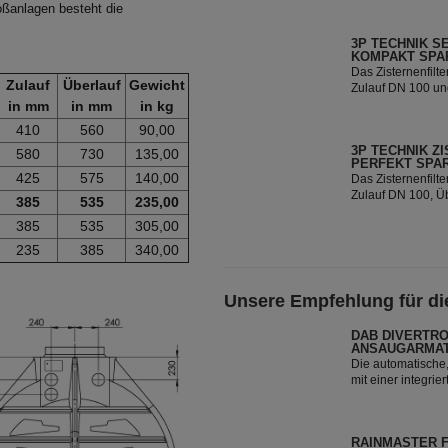
oßanlagen besteht die
Gartenbewässerung
Zisternen bzw. i
3P TECHNIK S
KOMPAKT SPA
Das Zisternenfilt
Zulauf
Überlauf
Gewicht
Zulauf DN 100 un
Regenfilter Set is
in mm
in mm
in kg
Gartenbewässerung
410
560
90,00
Zisternen bzw. i
3P TECHNIK Z
580
730
135,00
PERFEKT SPA
425
575
140,00
Das Zisternenfilt
Zulauf DN 100, Ü
385
535
235,00
Greenlinefilter G
385
535
305,00
bestens geeignet
Set lässt sich in 
235
385
340,00
Regenwassertank 
Unsere Empfehlung für die
DAB DIVERTRO
ANSAUGARMA
Die automatische
mit einer integr
Rückschlagventil.
Regenwasser aus 
RAINMASTER F