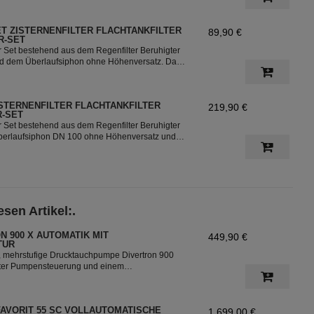
. Das Set lässt sich in bereits bestehenden
m Regenwassertank einfach nachrüsten.
ET ZISTERNENFILTER FLACHTANKFILTER
89,90 €
R-SET
er Set bestehend aus dem Regenfilter Beruhigter
d dem Überlaufsiphon ohne Höhenversatz. Das
t bestens geeignet für die Nutzung in der
. Das Set lässt sich in bereits bestehenden
m Regenwassertank einfach nachrüsten.
ISTERNENFILTER FLACHTANKFILTER
219,90 €
R-SET
er Set bestehend aus dem Regenfilter Beruhigter
berlaufsiphon DN 100 ohne Höhenversatz und
P Höhenversatz 66 mm. Das Regenfilter Set ist
 für die Nutzung in der Gartenbewässerung. Das
bereits bestehenden Zisternen bzw. im
einfach nachrüsten.
sen Artikel:.
N 900 X AUTOMATIK MIT
449,90 €
TUR
, mehrstufige Drucktauchpumpe Divertron 900
ierter Pumpensteuerung und einem
 Die Pumpe ist ideal für die Nutzung von dem
den Zisternen für die Bewässerung des Garten.
AVORIT 55 SC VOLLAUTOMATISCHE
1.699,00 €